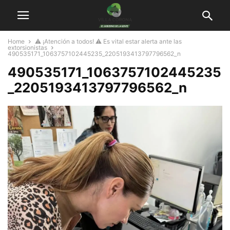
Home
⚠️ ¡Atención a todos! ⚠️ Es vital estar alerta ante las
extorsionistas
490535171_1063757102445235_2205193413797796562_n
490535171_1063757102445235
_2205193413797796562_n