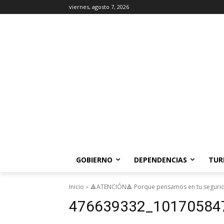
viernes, agosto 7, 2026
GOBIERNO
DEPENDENCIAS
TUR
Inicio
🔺ATENCIÓN🔺 Porque pensamos en tu segurid
476639332_10170584