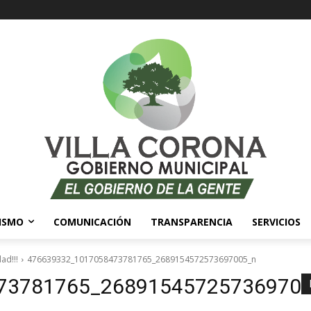
ISMO
COMUNICACIÓN
TRANSPARENCIA
SERVICIOS
ad!!!
476639332_1017058473781765_2689154572573697005_n
73781765_26891545725736970