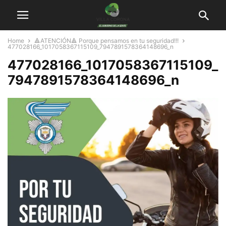
Home
🔺ATENCIÓN🔺 Porque pensamos en tu seguridad!!!
477028166_1017058367115109_7947891578364148696_n
477028166_1017058367115109_
7947891578364148696_n