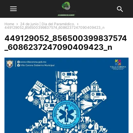
Home
24 de junio | Dia del Paramédico.
449129052_856500399837574_6086237247090409423_n
449129052_856500399837574
_6086237247090409423_n