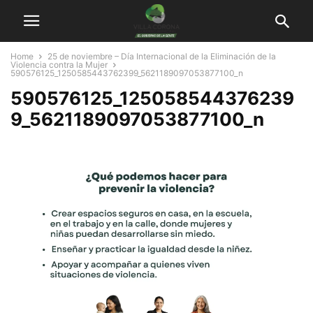
Home
25 de noviembre – Día Internacional de la Eliminación de la
Violencia contra la Mujer
590576125_1250585443762399_5621189097053877100_n
590576125_125058544376239
9_5621189097053877100_n