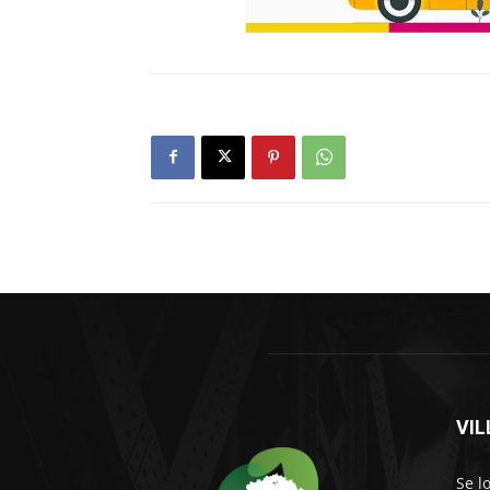
VI
Se l