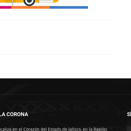
LLA CORONA
S
ocaliza en el Corazón del Estado de Jalisco, en la Región