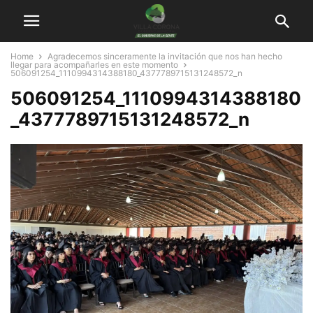
Home
Agradecemos sinceramente la invitación que nos han hecho
llegar para acompañarles en este momento
506091254_1110994314388180_4377789715131248572_n
506091254_1110994314388180
_4377789715131248572_n