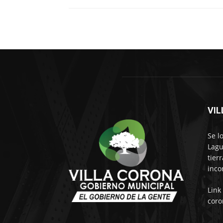
VI
Se l
Lagu
tier
inco
Link
coro