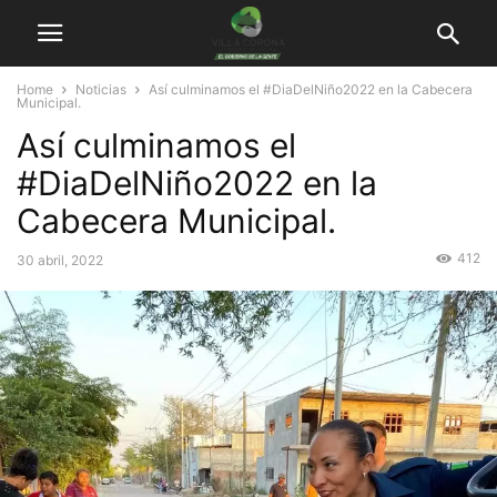
Home
Noticias
Así culminamos el #DiaDelNiño2022 en la Cabecera
Municipal.
Así culminamos el
#DiaDelNiño2022 en la
Cabecera Municipal.
412
30 abril, 2022