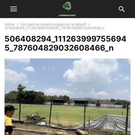
Home
Así marcha nuestro equipo en la tabla!!!
506408294_1112639997556945_787604829032608466_n
506408294_111263999755694
5_787604829032608466_n