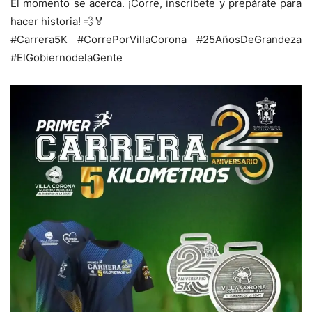
El momento se acerca. ¡Corre, inscríbete y prepárate para
hacer historia! 💨🏅
#Carrera5K #CorrePorVillaCorona #25AñosDeGrandeza
#ElGobiernodelaGente