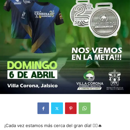
¡Cada vez estamos más cerca del gran día! 🏃‍♀️🔥