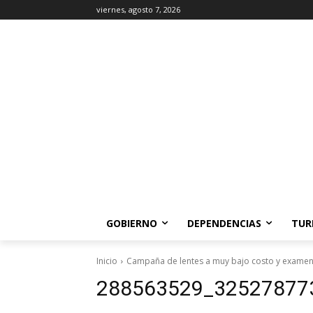
viernes, agosto 7, 2026
GOBIERNO
DEPENDENCIAS
TUR
Inicio
Campaña de lentes a muy bajo costo y examen 
288563529_32527877