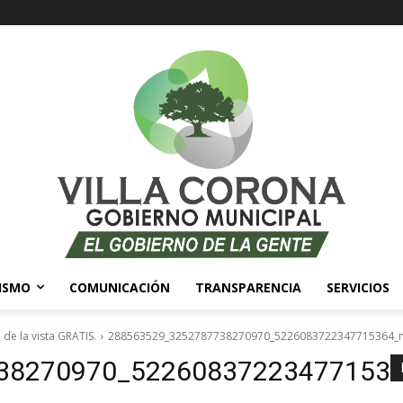
ISMO
COMUNICACIÓN
TRANSPARENCIA
SERVICIOS
de la vista GRATIS.
288563529_3252787738270970_5226083722347715364_
38270970_52260837223477153