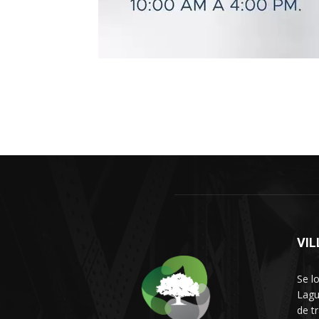
VI
Se l
Lagu
de t