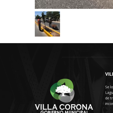
VI
Se l
Lagu
de t
inco