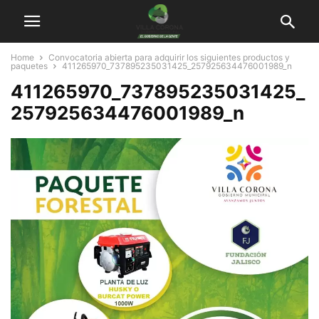
Home
Convocatoria abierta para adquirir los siguientes productos y
paquetes
411265970_737895235031425_257925634476001989_n
411265970_737895235031425_
257925634476001989_n