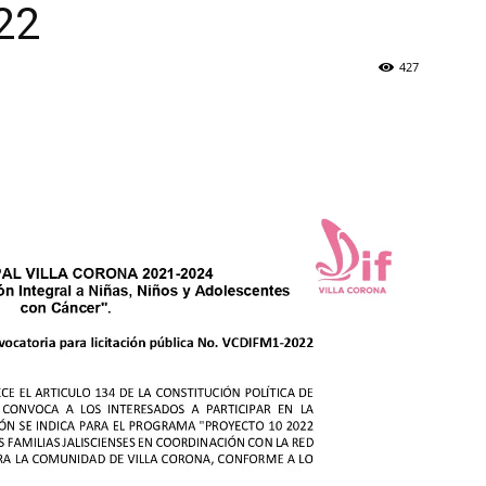
22
427