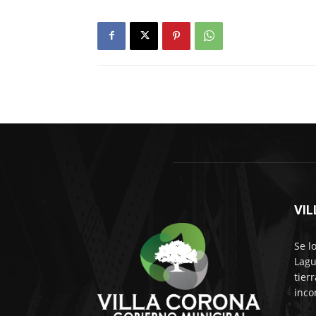
VI
Se l
Lagu
tier
inco