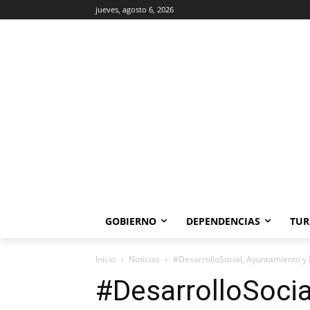
jueves, agosto 6, 2026
GOBIERNO
DEPENDENCIAS
TUR
Inicio
Noticias
#DesarrolloSocial, Ayuntamiento y 
#DesarrolloSocia