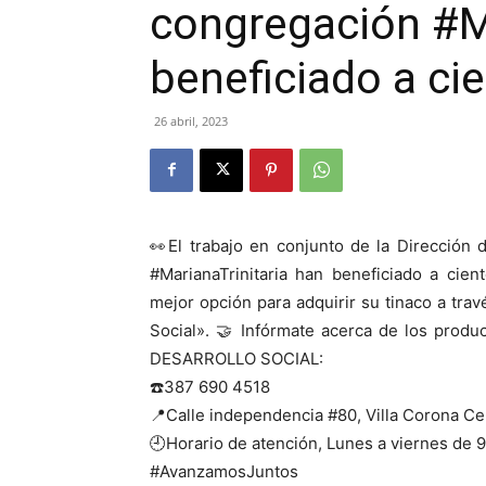
congregación #Ma
beneficiado a ci
26 abril, 2023
👀El trabajo en conjunto de la Dirección 
#MarianaTrinitaria han beneficiado a cie
mejor opción para adquirir su tinaco a tra
Social». 🤝 Infórmate acerca de los prod
DESARROLLO SOCIAL:
☎️387 690 4518
📍Calle independencia #80, Villa Corona Ce
🕘Horario de atención, Lunes a viernes de 
#AvanzamosJuntos