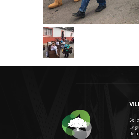
VI
Se l
Lagu
de t