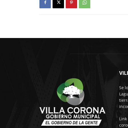
VI
Se l
Lagu
tier
inco
Link
coro