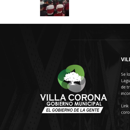
VI
Se l
Lagu
de t
inco
Link
coro