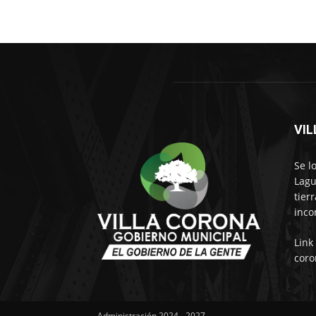
VI
Se l
Lagu
tier
inco
Link
coro
Administración 2024 - 2027