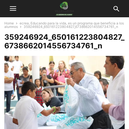
Home
ecrea, Educando para la vida, es un programa que beneficia a los
alumnos
359246924_650161223804827_6738662014556734761_n
359246924_650161223804827_
6738662014556734761_n