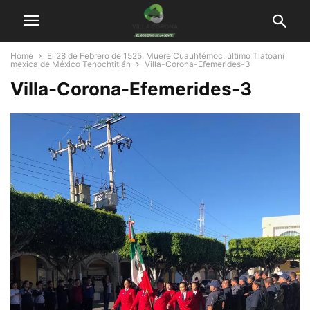
Home
El 28 de Febrero de 1525. Muere Cuauhtémoc, último Tlatoani
mexica de México Tenochtitlán
Villa-Corona-Efemerides-3
Villa-Corona-Efemerides-3