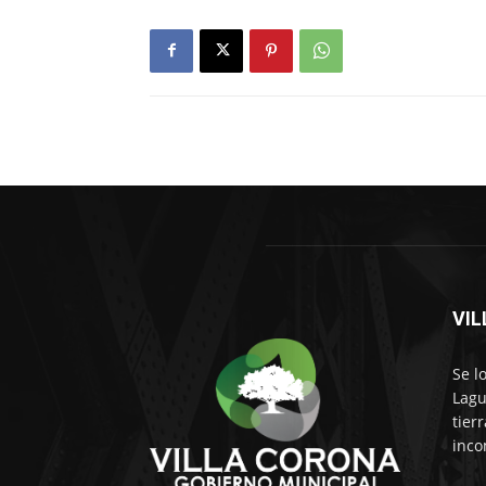
VI
Se l
Lagu
tier
inco