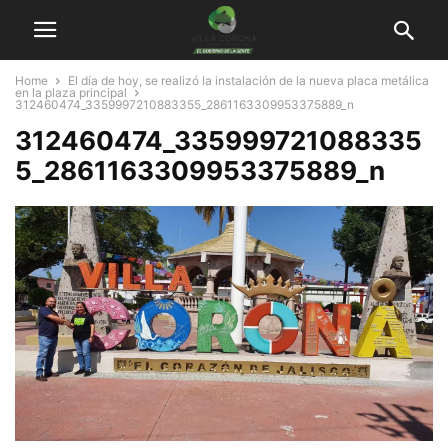
Home
El día de hoy, se realizó la instalación de la nueva placa metálica
en la plaza principal
312460474_3359997210883355_2861163309953375889_n
312460474_335999721088335
5_2861163309953375889_n