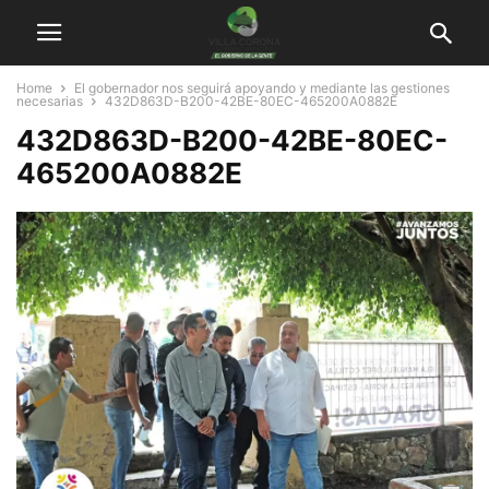
Home
El gobernador nos seguirá apoyando y mediante las gestiones
necesarias
432D863D-B200-42BE-80EC-465200A0882E
432D863D-B200-42BE-80EC-
465200A0882E