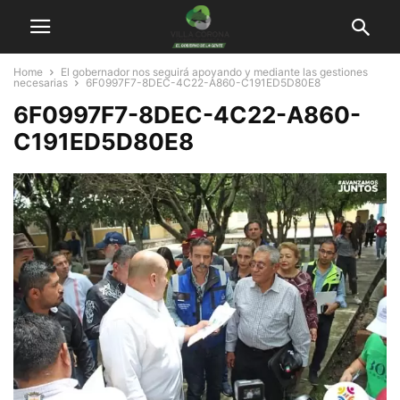
Home
El gobernador nos seguirá apoyando y mediante las gestiones
necesarias
6F0997F7-8DEC-4C22-A860-C191ED5D80E8
6F0997F7-8DEC-4C22-A860-
C191ED5D80E8