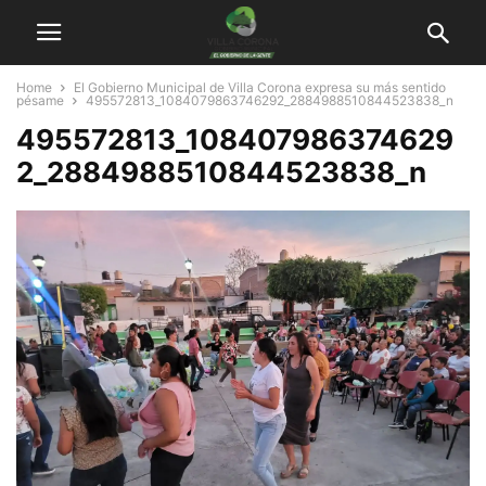
Home
El Gobierno Municipal de Villa Corona expresa su más sentido
pésame
495572813_1084079863746292_2884988510844523838_n
495572813_108407986374629
2_2884988510844523838_n