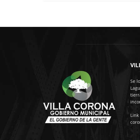
VI
Se l
Lagu
tier
inco
Link
coro