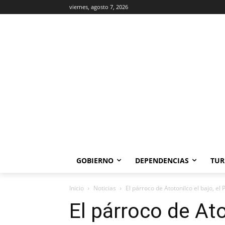
viernes, agosto 7, 2026
GOBIERNO
DEPENDENCIAS
TUR
Inicio
Noticias
El párroco de Atotonilco el bajo, el
El párroco de Ato