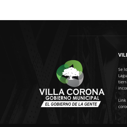
VI
Se l
Lagu
tier
inco
Link
coro