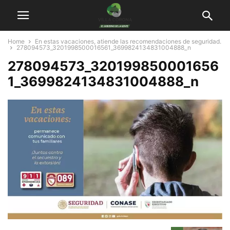
Home
En estas vacaciones, atiende las recomendaciones de seguridad.
278094573_3201998500016561_3699824134831004888_n
278094573_320199850001656
1_3699824134831004888_n