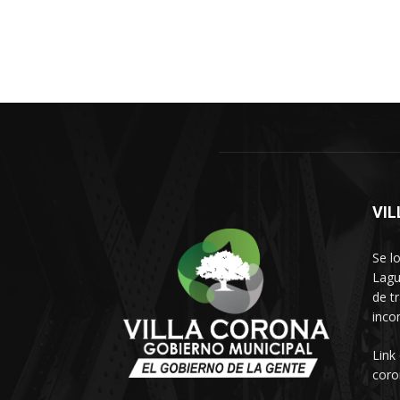
VI
Se l
Lagu
de t
inco
Link
coro