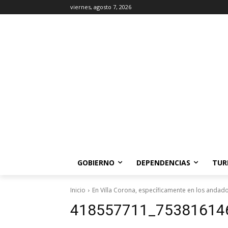
viernes, agosto 7, 2026
GOBIERNO
DEPENDENCIAS
TUR
Inicio
En Villa Corona, específicamente en los andad
418557711_75381614