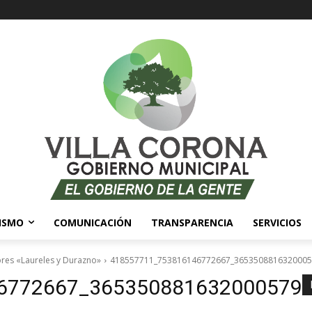
ISMO
COMUNICACIÓN
TRANSPARENCIA
SERVICIOS
ores «Laureles y Durazno»
418557711_753816146772667_3653508816320005
6772667_365350881632000579