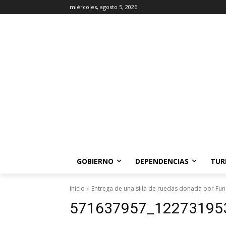
miércoles, agosto 5, 2026
GOBIERNO
DEPENDENCIAS
TUR
Inicio
Entrega de una silla de ruedas donada por Fund
571637957_12273195