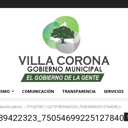
ISMO
COMUNICACIÓN
TRANSPARENCIA
SERVICIOS
ación Jalisco,
571637957_1227319539422323_7505469922512784038_n
39422323_75054699225127840