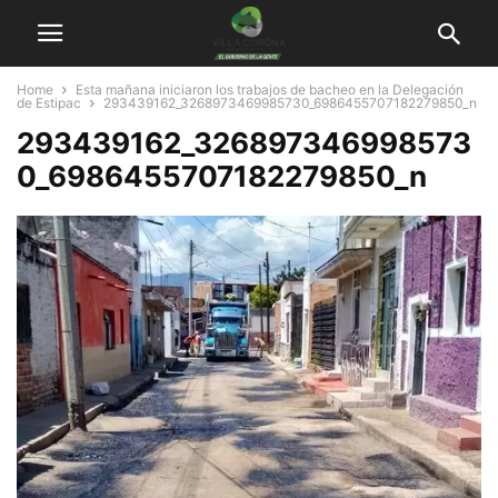
Home
Esta mañana iniciaron los trabajos de bacheo en la Delegación
de Estipac
293439162_3268973469985730_6986455707182279850_n
293439162_326897346998573
0_6986455707182279850_n