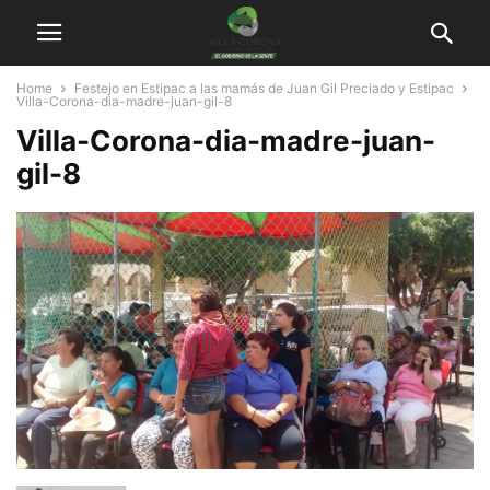
Home
Festejo en Estipac a las mamás de Juan Gil Preciado y Estipac
Villa-Corona-dia-madre-juan-gil-8
Villa-Corona-dia-madre-juan-
gil-8