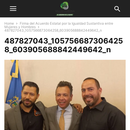
Home
Firma del Acuerdo Estatal por la Igualdad Sustantiva entre
Mujeres y Hombres
487827043_1057566873064258_603905688842449642_n
487827043_105756687306425
8_603905688842449642_n