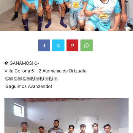
⚽️¡GANAMOS! 🥳
Villa Corona 5 – 2 Atemajac de Brizuela.
👏🏼👏🏼👏🏼🙌🏼🙌🏼🙌🏼
¡Seguimos Avanzando!