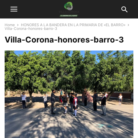
Home
HONORES A LA BANDERA EN LA PRIMARIA DE «EL BARRO»
Villa-Corona-honores-barro-3
Villa-Corona-honores-barro-3