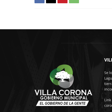
VI
Se l
Lagu
tier
inco
Link
coro