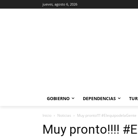
jueves, agosto 6, 2026
GOBIERNO
DEPENDENCIAS
TUR
Inicio
Noticias
Muy pronto!!!! #ElequipodelaGente
Muy pronto!!!! #