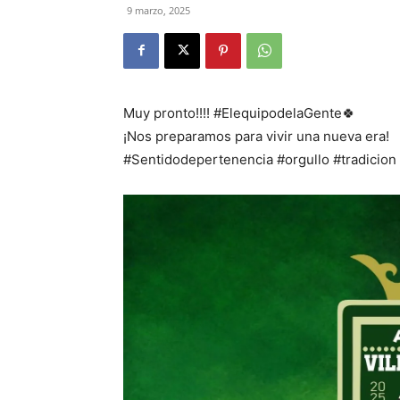
9 marzo, 2025
Muy pronto!!!! #ElequipodelaGente🍀
¡Nos preparamos para vivir una nueva era!
#Sentidodepertenencia #orgullo #tradicion