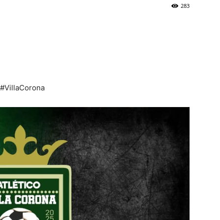
283
 #VillaCorona