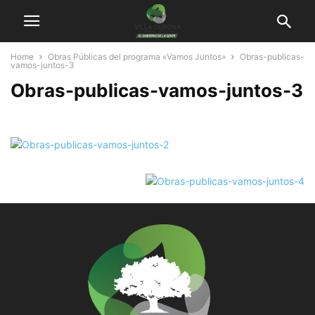
Home
Obras Públicas del programa «Vamos Juntos»
Obras-publicas-
vamos-juntos-3
Obras-publicas-vamos-juntos-3