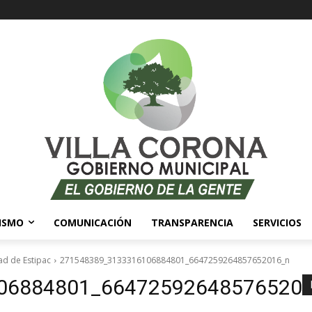
ISMO
COMUNICACIÓN
TRANSPARENCIA
SERVICIOS
ad de Estipac
271548389_3133316106884801_6647259264857652016_n
06884801_66472592648576520