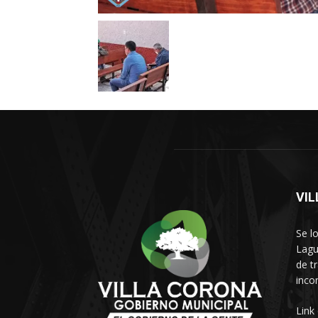
VI
Se l
Lagu
de t
inco
Link