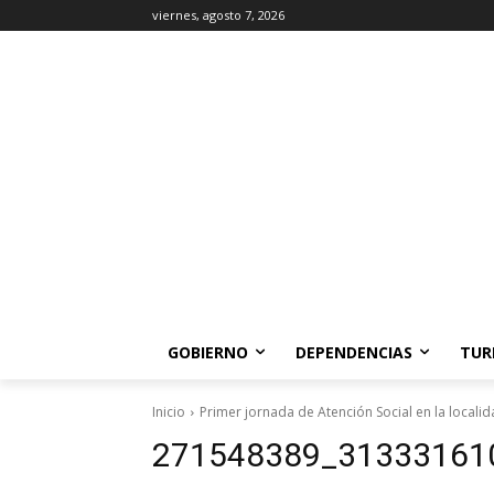
viernes, agosto 7, 2026
GOBIERNO
DEPENDENCIAS
TUR
Inicio
Primer jornada de Atención Social en la localid
271548389_31333161