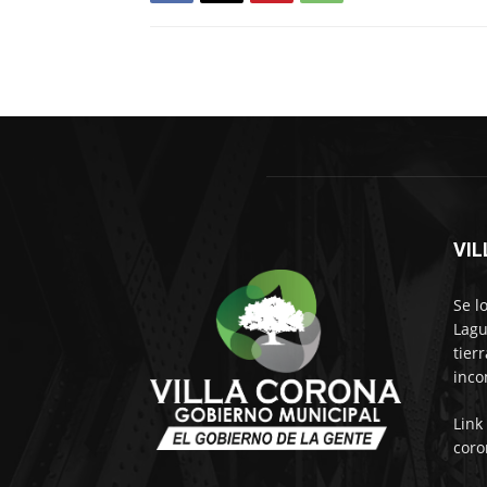
VI
Se l
Lagu
tier
inco
Link
coro