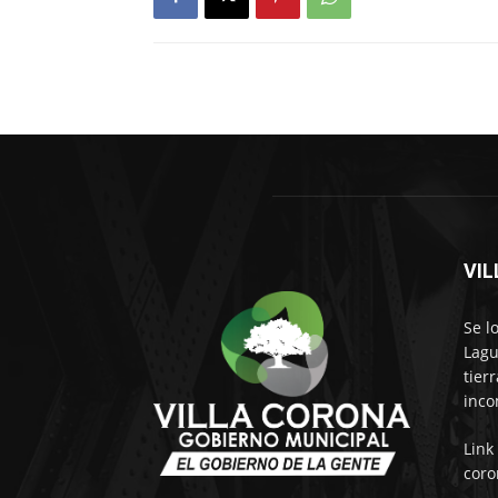
VI
Se l
Lagu
tier
inco
Link
coro