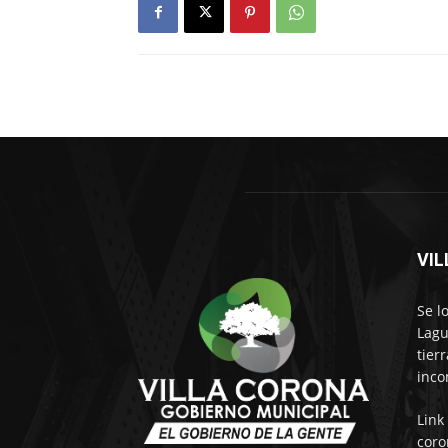
VI
Se l
Lagu
tier
inco
Link
coro