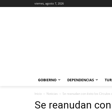
viernes, agosto 7, 2026
GOBIERNO
DEPENDENCIAS
TUR
Inicio
Noticias
Se reanudan con éxito los Círculos d
Se reanudan con 