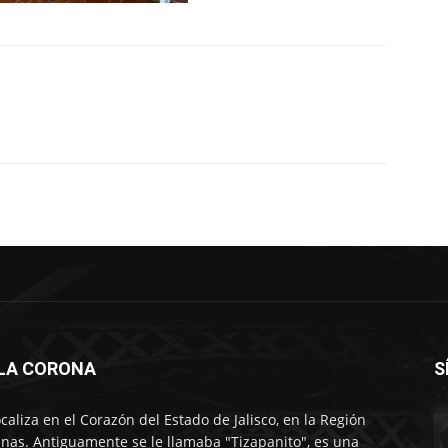
LLA CORONA
S
ocaliza en el Corazón del Estado de Jalisco, en la Región
nas. Antiguamente se le llamaba "Tizapanito", es una