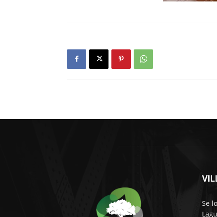
VI
Se l
Lagu