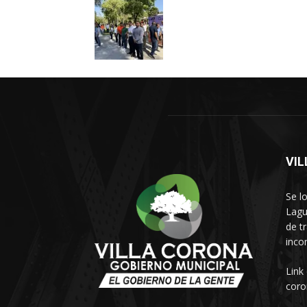
VI
Se l
Lagu
de t
inco
Link
coro