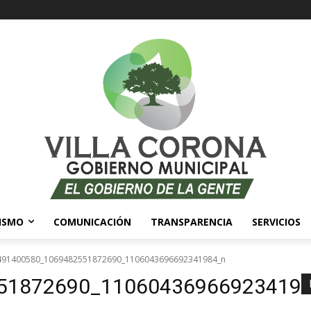
ISMO
COMUNICACIÓN
TRANSPARENCIA
SERVICIOS
491400580_1069482551872690_1106043696692341984_n
51872690_11060436966923419