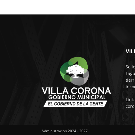
VI
Se l
Lagu
tier
inco
Link
coro
Administración 2024 - 2027