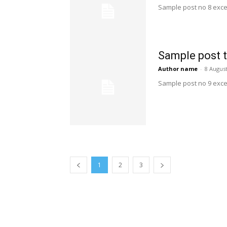
Sample post no 8 exce
Sample post t
Author name
-
8 August
Sample post no 9 exce
1
2
3