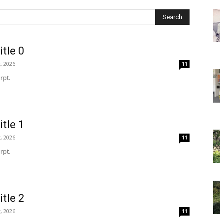
Search
itle 0
, 2026
11
rpt.
itle 1
, 2026
11
rpt.
itle 2
, 2026
11