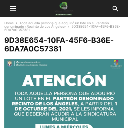
Home
Toda aquella persona que adquirió un lote en el Panteón
denominado «Recinto de Los Ángeles»
9D38E654-10FA-45F6-B36E-
6DA7A0C57381
9D38E654-10FA-45F6-B36E-
6DA7A0C57381