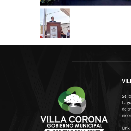
VI
Se l
Lagu
de t
inco
Link